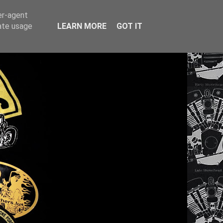
er-agent
rate usage
LEARN MORE
GOT IT