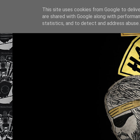
This site uses cookies from Google to deliver
are shared with Google along with performan
statistics, and to detect and address abuse.