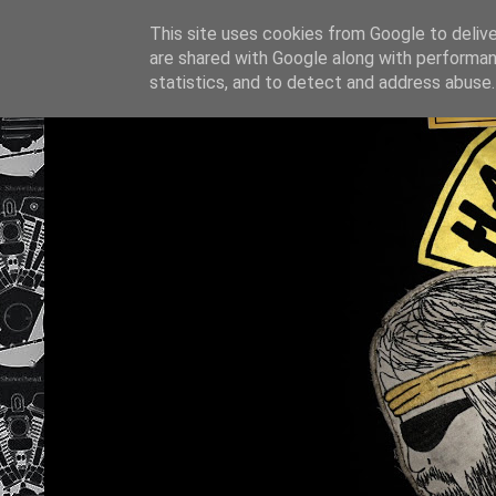
This site uses cookies from Google to deliver
are shared with Google along with performan
statistics, and to detect and address abuse.