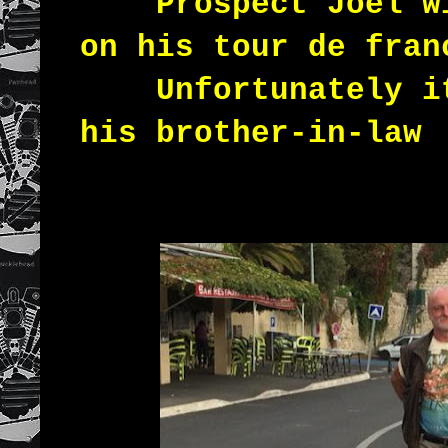
Prospect Joel wit
on his tour de fran
Unfortunately it 
his brother-in-law