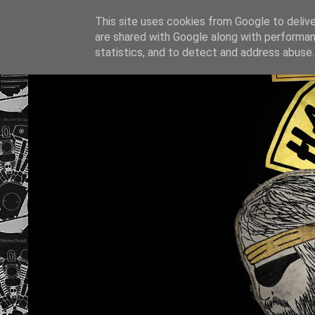
This site uses cookies from Google to deliver
are shared with Google along with performan
statistics, and to detect and address abuse.