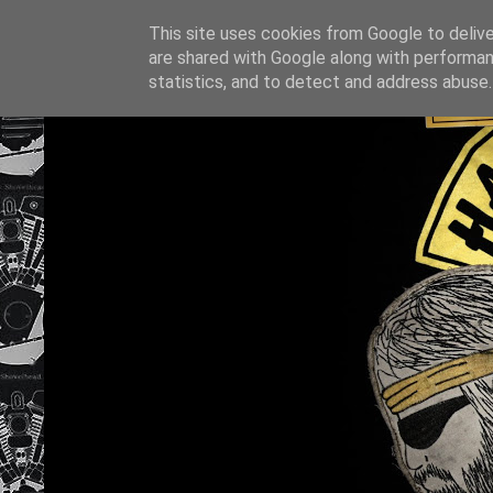
This site uses cookies from Google to deliver
are shared with Google along with performan
statistics, and to detect and address abuse.