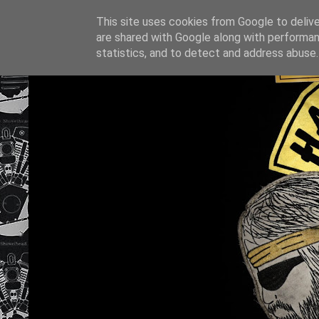
This site uses cookies from Google to deliver
are shared with Google along with performan
statistics, and to detect and address abuse.