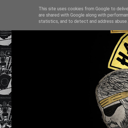
This site uses cookies from Google to deliver
are shared with Google along with performan
statistics, and to detect and address abuse.