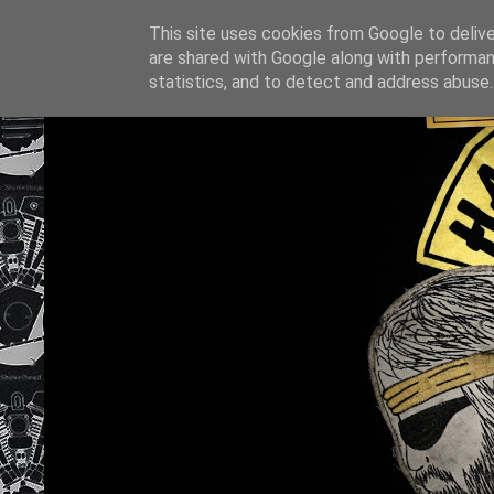
This site uses cookies from Google to deliver
are shared with Google along with performan
statistics, and to detect and address abuse.