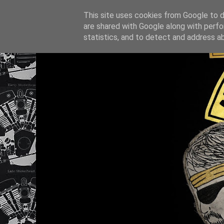
This site uses cookies from Google to de
are shared with Google along with perfo
statistics, and to detect and address a