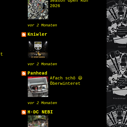
Season Open Run
2026
vor 2 Monaten
Kniwler
st
vor 2 Monaten
Panhead
Afach schö 😃
Öberwinteret
vor 2 Monaten
H-DC NEBI