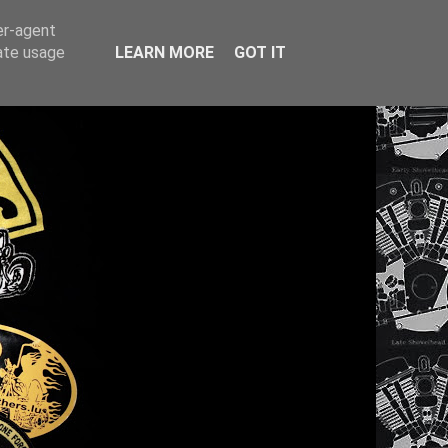
er-agent
rate usage
LEARN MORE
GOT IT