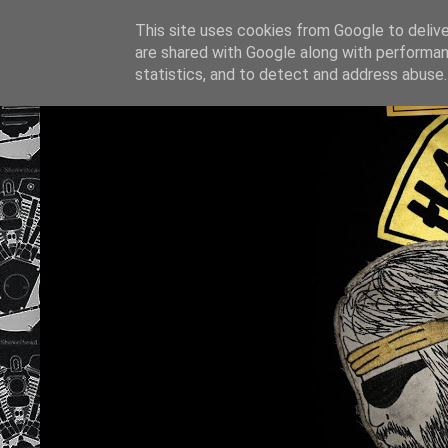
This site uses cookies from Google to deliver
are shared with Google along with performan
statistics, and to detect and address abuse.