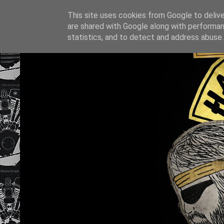
This site uses cookies from Google to deliver
are shared with Google along with performan
statistics, and to detect and address abuse.