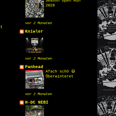
Season Open Run
2026
vor 2 Monaten
st
Kniwler
vor 2 Monaten
Panhead
Afach schö 😃
Öberwinteret
vor 2 Monaten
H-DC NEBI