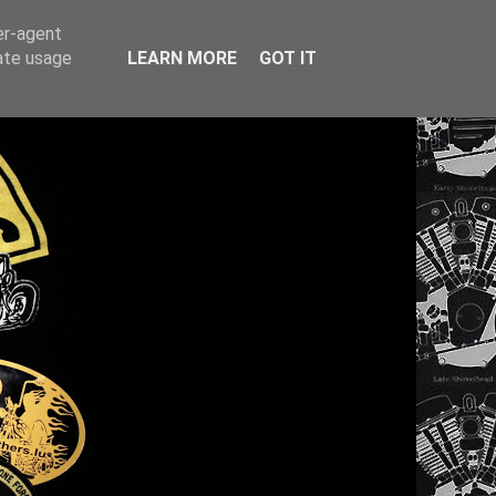
er-agent
rate usage
LEARN MORE
GOT IT