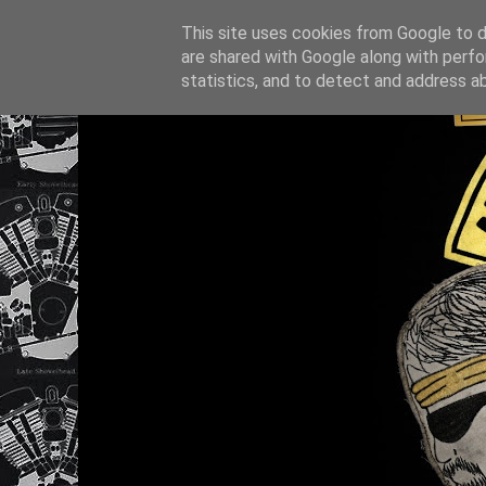
This site uses cookies from Google to de
are shared with Google along with perfo
statistics, and to detect and address a