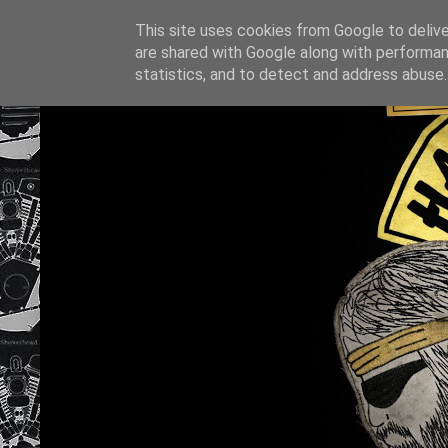
This site uses cookies from Google to deliver
are shared with Google along with performan
statistics, and to detect and address abuse.