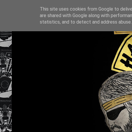
This site uses cookies from Google to deliver
are shared with Google along with performan
statistics, and to detect and address abuse.