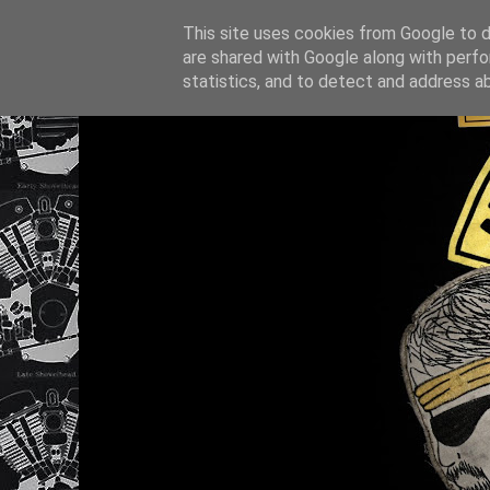
This site uses cookies from Google to de
are shared with Google along with perfo
statistics, and to detect and address a