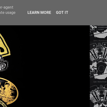
er-agent
rate usage
LEARN MORE
GOT IT