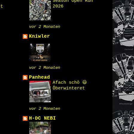
Season Open Run
2026
st
vor 2 Monaten
Kniwler
vor 2 Monaten
Panhead
Afach schö 😃
Öberwinteret
vor 2 Monaten
H-DC NEBI