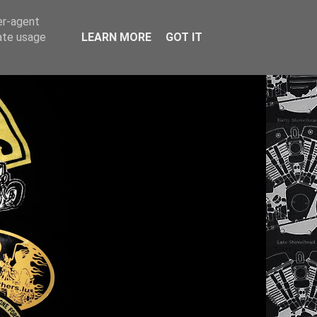
er-agent
rate usage
LEARN MORE
GOT IT