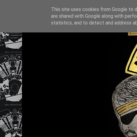
This site uses cookies from Google to de
are shared with Google along with perfo
statistics, and to detect and address a