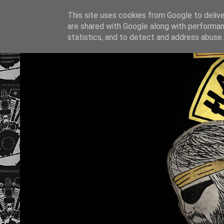
This site uses cookies from Google to deliver
are shared with Google along with performan
statistics, and to detect and address abuse.