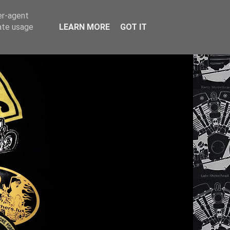
er-agent
rate usage
LEARN MORE
GOT IT