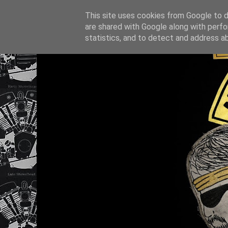
This site uses cookies from Google to de
are shared with Google along with perfo
statistics, and to detect and address a