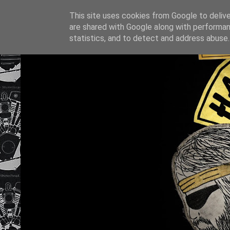
This site uses cookies from Google to deliver
are shared with Google along with performan
statistics, and to detect and address abuse.