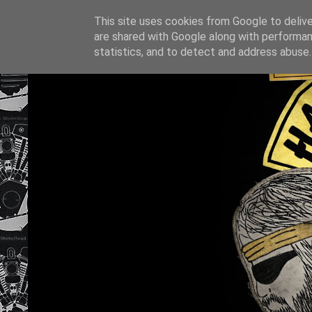
This site uses cookies from Google to deliver
are shared with Google along with performan
statistics, and to detect and address abuse.