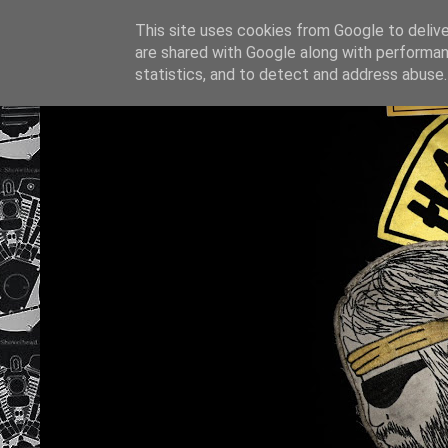
This site uses cookies from Google to deliver
are shared with Google along with performan
statistics, and to detect and address abuse.