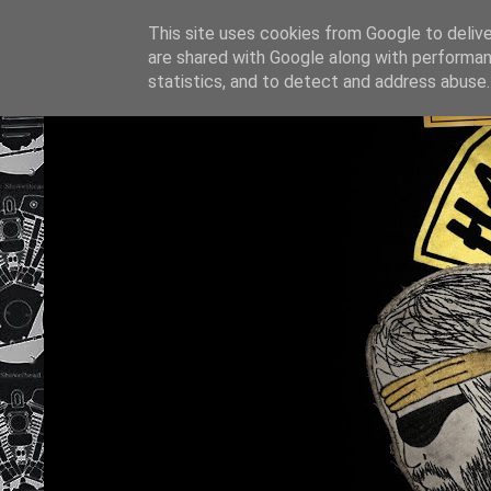
This site uses cookies from Google to deliver
are shared with Google along with performan
statistics, and to detect and address abuse.