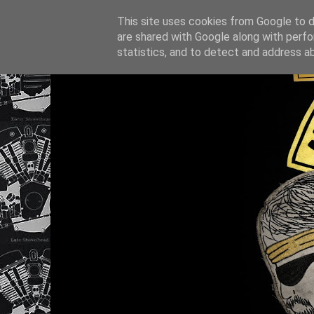
This site uses cookies from Google to de
are shared with Google along with perfo
statistics, and to detect and address a