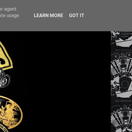
er-agent
rate usage
LEARN MORE
GOT IT