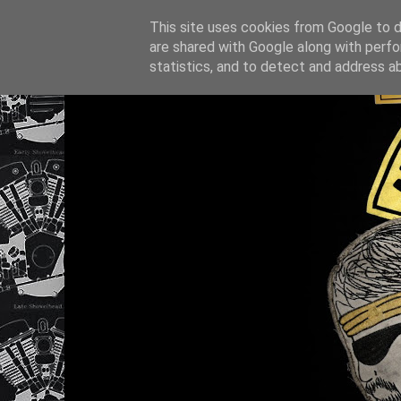
This site uses cookies from Google to de
are shared with Google along with perfo
statistics, and to detect and address a