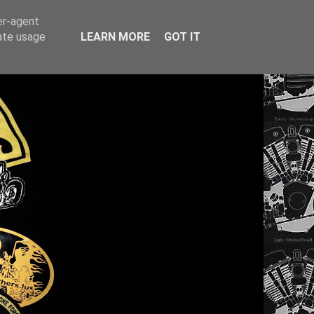
er-agent
rate usage
LEARN MORE
GOT IT