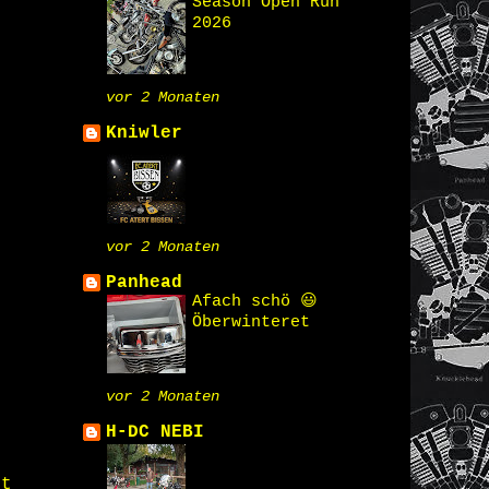
Season Open Run
2026
vor 2 Monaten
Kniwler
vor 2 Monaten
Panhead
Afach schö 😃
Öberwinteret
vor 2 Monaten
H-DC NEBI
st