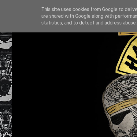
This site uses cookies from Google to deliver
are shared with Google along with performan
statistics, and to detect and address abuse.