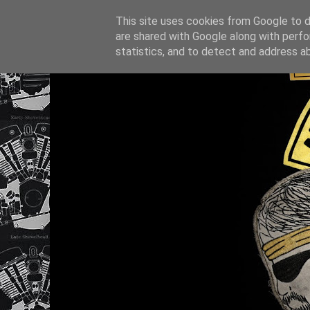
This site uses cookies from Google to de
are shared with Google along with perfo
statistics, and to detect and address a