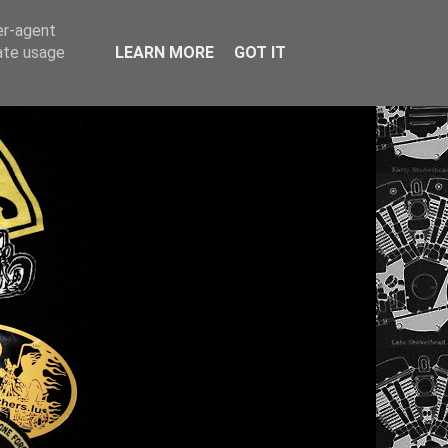
er-agent
rate usage
LEARN MORE
GOT IT