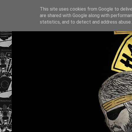
This site uses cookies from Google to deliver
are shared with Google along with performan
statistics, and to detect and address abuse.