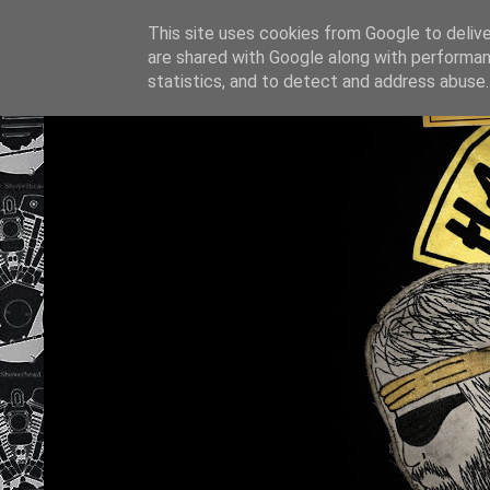
This site uses cookies from Google to deliver
are shared with Google along with performan
statistics, and to detect and address abuse.