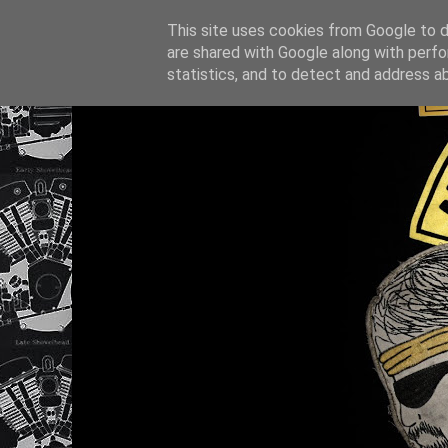
This site uses cookies from Google to de
are shared with Google along with perfo
statistics, and to detect and address a