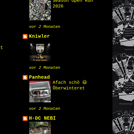
Season Open Run
2026
vor 2 Monaten
Kniwler
st
vor 2 Monaten
Panhead
Afach schö 😃
Öberwinteret
vor 2 Monaten
H-DC NEBI