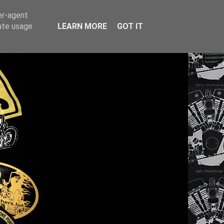
er-agent
rate usage
LEARN MORE
GOT IT