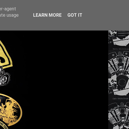
er-agent
rate usage
LEARN MORE
GOT IT