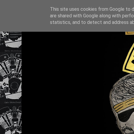
This site uses cookies from Google to de
are shared with Google along with perfo
statistics, and to detect and address a