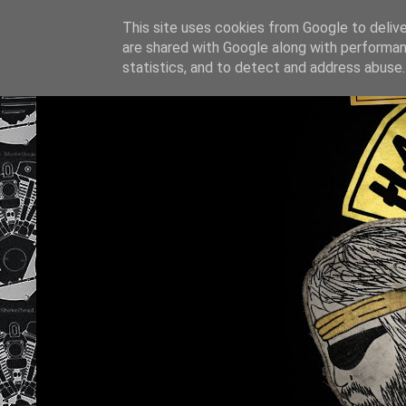
This site uses cookies from Google to deliver
are shared with Google along with performan
statistics, and to detect and address abuse.