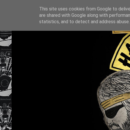
This site uses cookies from Google to deliver
are shared with Google along with performan
statistics, and to detect and address abuse.