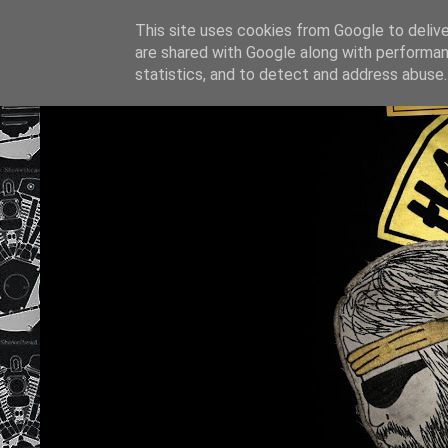
This site uses cookies from Google to deliver
are shared with Google along with performan
statistics, and to detect and address abuse.