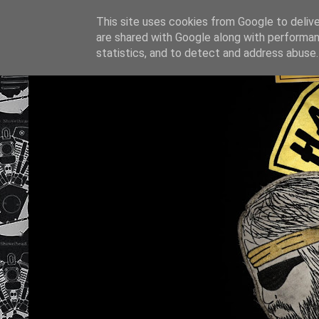
This site uses cookies from Google to deliver
are shared with Google along with performan
statistics, and to detect and address abuse.