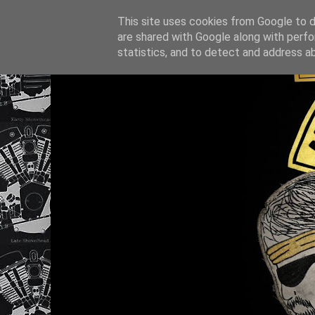
This site uses cookies from Google to de
are shared with Google along with perfo
statistics, and to detect and address a