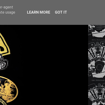
er-agent
rate usage
LEARN MORE
GOT IT