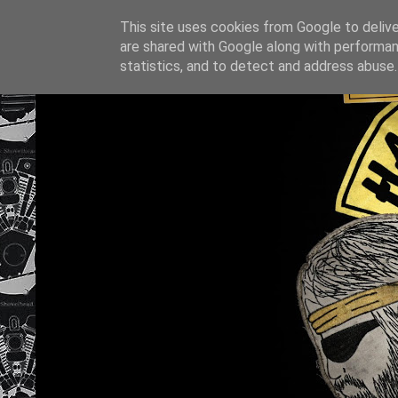
This site uses cookies from Google to deliver
are shared with Google along with performan
statistics, and to detect and address abuse.