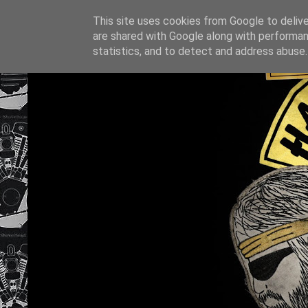
This site uses cookies from Google to deliver
are shared with Google along with performan
statistics, and to detect and address abuse.