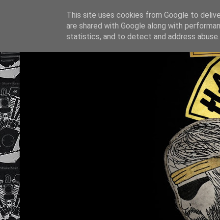
This site uses cookies from Google to deliver
are shared with Google along with performan
statistics, and to detect and address abuse.