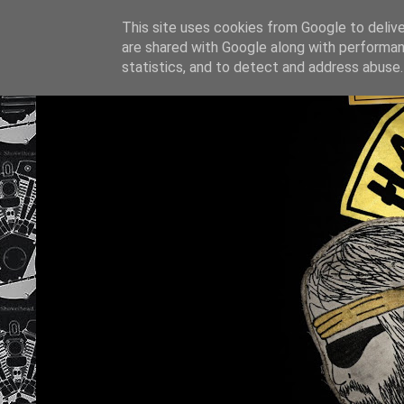
This site uses cookies from Google to deliver
are shared with Google along with performan
statistics, and to detect and address abuse.