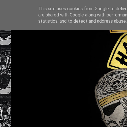
This site uses cookies from Google to deliver
are shared with Google along with performan
statistics, and to detect and address abuse.