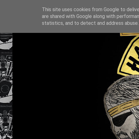
This site uses cookies from Google to deliver
are shared with Google along with performan
statistics, and to detect and address abuse.